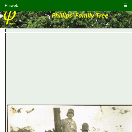
Phiweb
☰