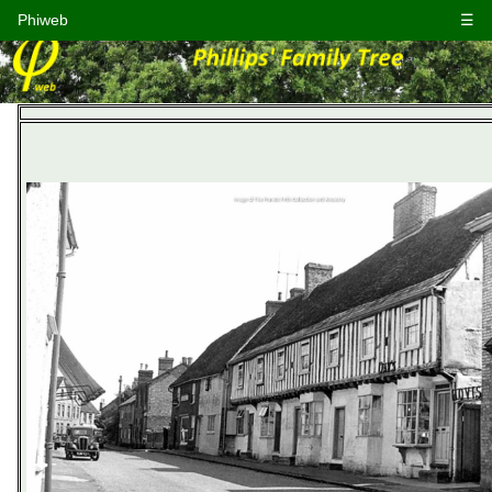
Phiweb
☰